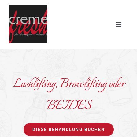
Zum
Inhalt
springen
Toggle
Navigat
START
BEHANDLUNGEN
Lashlifting, Browlifting oder
ÜBER UNS
BEIDES
JOURNAL
JETZT BUCHEN
DIESE BEHANDLUNG BUCHEN